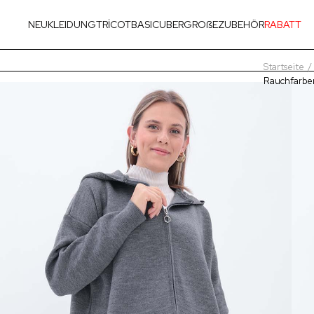
NEU
KLEIDUNG
TRİCOT
BASIC
UBERGROßE
ZUBEHÖR
RABATT
Startseite
Rauchfarben