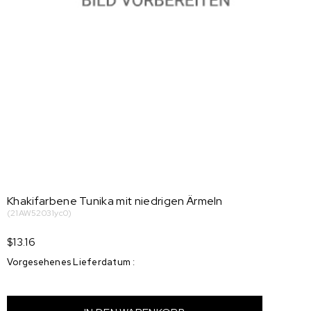
Khakifarbene Tunika mit niedrigen Ärmeln
(21AW52031yc0)
$13.16
Vorgesehenes Lieferdatum
: