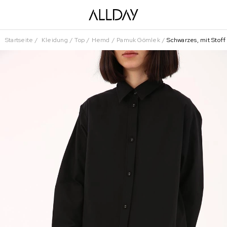
Startseite
Kleidung
Top
Hemd
Pamuk Gömlek
Schwarzes, mit Stof