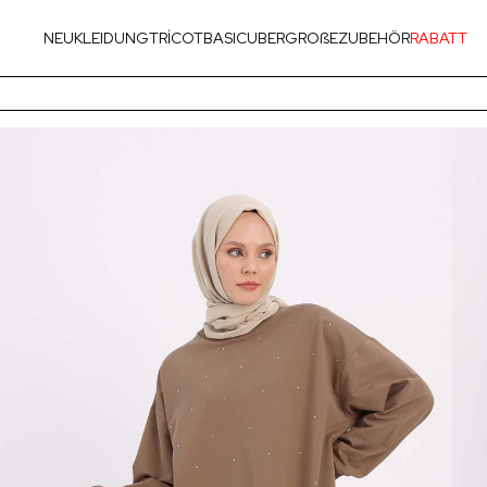
NEU
KLEIDUNG
TRİCOT
BASIC
UBERGROßE
ZUBEHÖR
RABATT