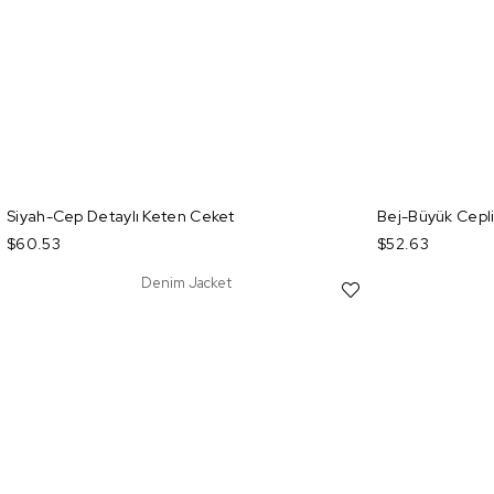
Siyah-Cep Detaylı Keten Ceket
Bej-Büyük Cepl
$60.53
$52.63
Denim Jacket