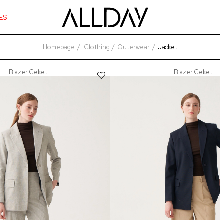
ES
Homepage
Clothing
Outerwear
Jacket
Blazer Ceket
Blazer Ceket