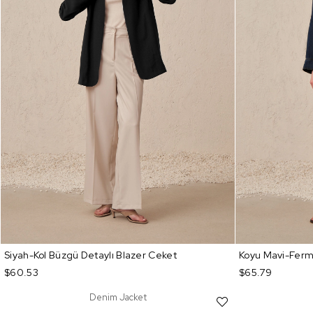
Siyah-Kol Büzgü Detaylı Blazer Ceket
Koyu Mavi-Ferm
$60.53
$65.79
Denim Jacket