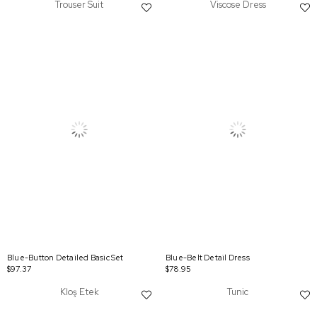
Trouser Suit
Viscose Dress
Blue-Button Detailed Basic Set
Blue-Belt Detail Dress
$97.37
$78.95
Kloş Etek
Tunic