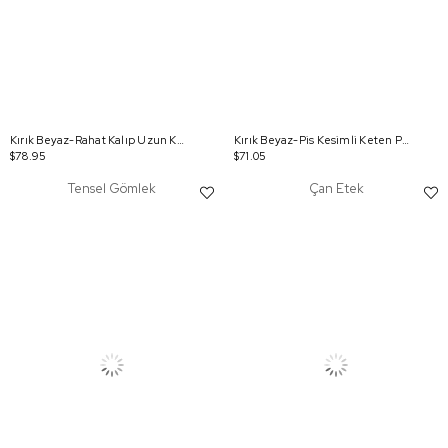
Kırık Beyaz-Rahat Kalıp Uzun Keten Gömlek
Kırık Beyaz-Pis Kesimli Keten Pantolon
$78.95
$71.05
Tensel Gömlek
Çan Etek