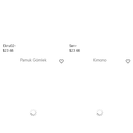
Ekru02-
Sarı-
$23.68
$23.68
Pamuk Gömlek
Kimono