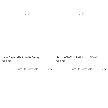
Kırık Beyaz-Beli Lastik Detaylı Tunik
Pembe01-Gizli Patlı Uzun Gömlek
$73.68
$23.68
Pamuk Gömlek
Pamuk Gömlek