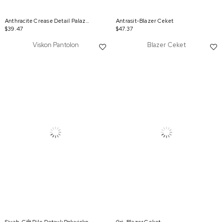
Anthracite Crease Detail Palazzo Pants
Antrasit-Blazer Ceket
$39.47
$47.37
Viskon Pantolon
Blazer Ceket