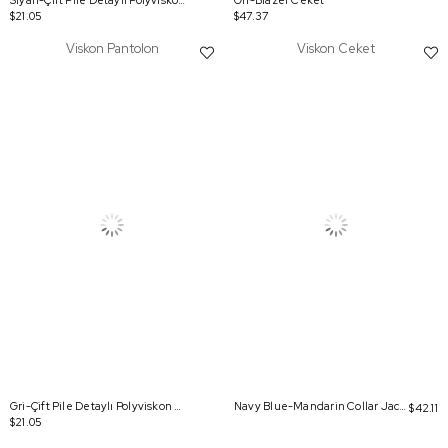
Siyah-Çift Pile Detaylı Polyviskon Pantolon
Gri-Blazer Ceket
$21.05
$47.37
Viskon Pantolon
Viskon Ceket
Gri-Çift Pile Detaylı Polyviskon Pantolon
Navy Blue-Mandarin Collar Jacket
$42.11
$21.05