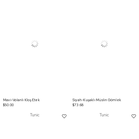
Mavi-Volanlı Kloş Etek
Siyah-Kuşaklı Müslin Gömlek
$50.00
$73.68
Tunic
Tunic