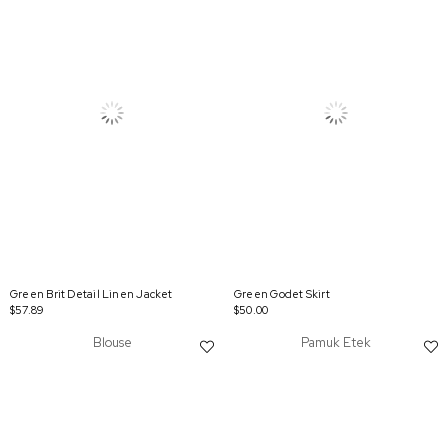
Green Brit Detail Linen Jacket
Green Godet Skirt
$57.89
$50.00
Blouse
Pamuk Etek