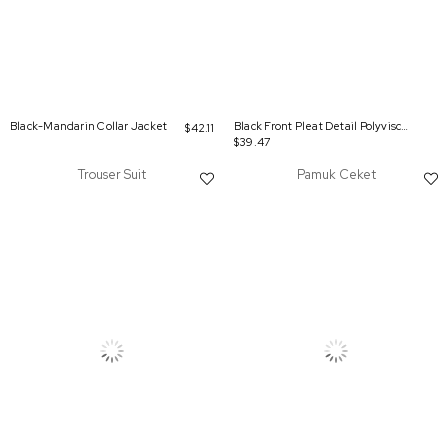
Black-Mandarin Collar Jacket
Black Front Pleat Detail Polyviscose Dress
$42.11
$39.47
Trouser Suit
Pamuk Ceket