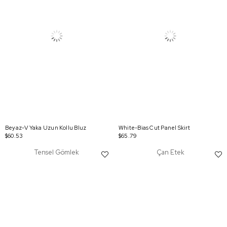
Beyaz-V Yaka Uzun Kollu Bluz
White-Bias Cut Panel Skirt
$60.53
$65.79
Tensel Gömlek
Çan Etek