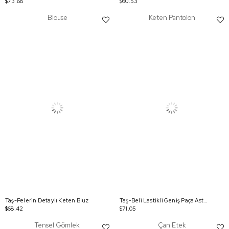
$73.68
$60.53
Blouse
Keten Pantolon
Taş-Pelerin Detaylı Keten Bluz
Taş-Beli Lastikli Geniş Paça Astarlı Pantolon
$68.42
$71.05
Tensel Gömlek
Çan Etek