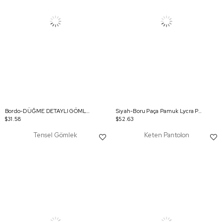
Bordo-DÜĞME DETAYLI GÖMLEK
Siyah-Boru Paça Pamuk Lycra Pantolon
$31.58
$52.63
Tensel Gömlek
Keten Pantolon