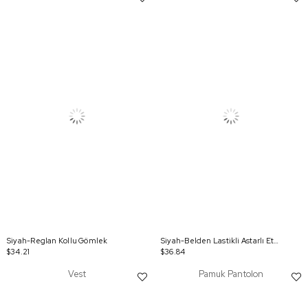
Siyah-Reglan Kollu Gömlek
Siyah-Belden Lastikli Astarlı Etek
$34.21
$36.84
Vest
Pamuk Pantolon