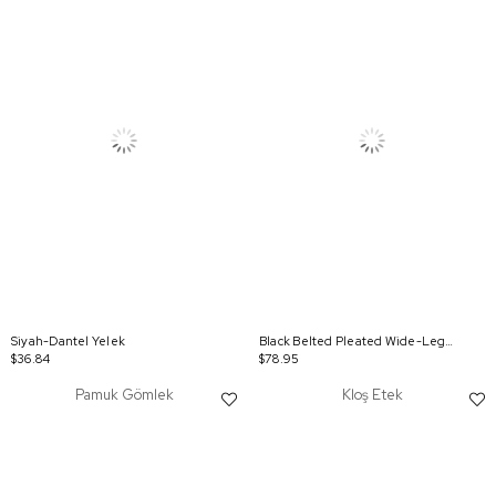
Siyah-Dantel Yelek
Black Belted Pleated Wide-Leg Pants
$36.84
$78.95
Pamuk Gömlek
Kloş Etek