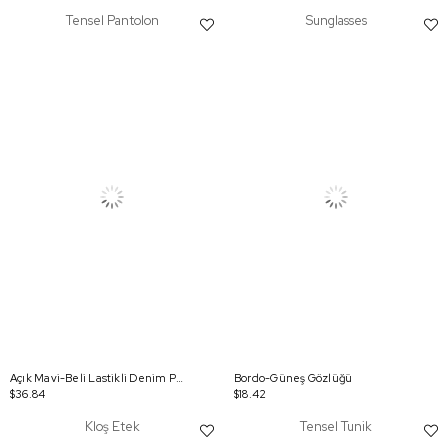
Tensel Pantolon
Sunglasses
Açık Mavi-Beli Lastikli Denim Pantolon
Bordo-Güneş Gözlüğü
$36.84
$18.42
Kloş Etek
Tensel Tunik