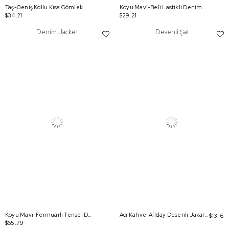
Taş-Geniş Kollu Kısa Gömlek
Koyu Mavi-Beli Lastikli Denim Kloş Etek
$34.21
$29.21
Denim Jacket
Desenli Şal
Koyu Mavi-Fermuarlı Tensel Denim Ceket
Acı Kahve-Allday Desenli Jakarlı Şal
$13.16
$65.79