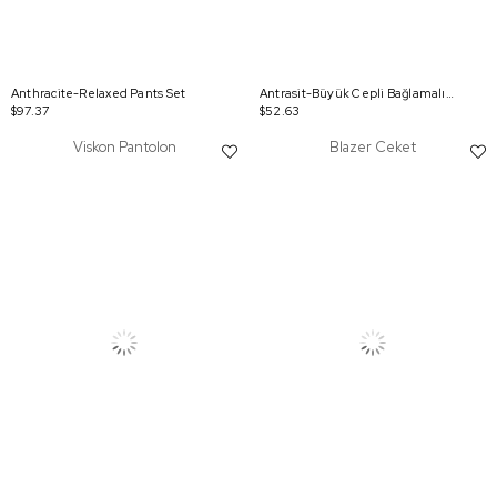
Anthracite-Relaxed Pants Set
Antrasit-Büyük Cepli Bağlamalı Ceket
$97.37
$52.63
Viskon Pantolon
Blazer Ceket