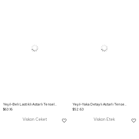
Yeşil-Beli Lastikli Astarlı Tensel Kloş Etek
Yeşil-Yaka Detaylı Astarlı Tensel Tunik
$63.16
$52.63
Viskon Ceket
Viskon Etek