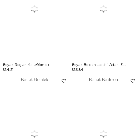
Beyaz-Reglan Kollu Gömlek
Beyaz-Belden Lastikli Astarlı Etek
$34.21
$36.84
Pamuk Gömlek
Pamuk Pantolon