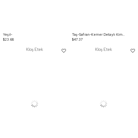
Yeşil-
Taş-Safran-Kemer Detaylı Kimono
$23.68
$47.37
Kloş Etek
Kloş Etek