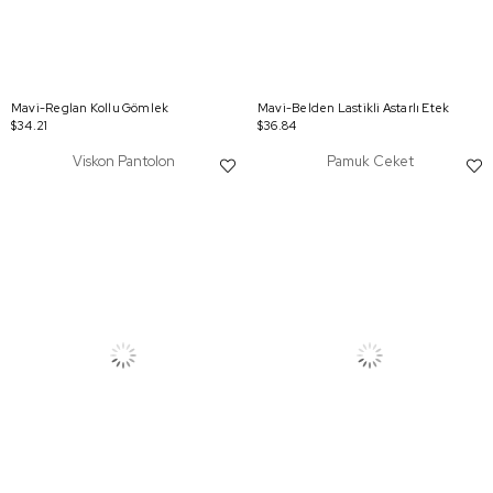
Mavi-Reglan Kollu Gömlek
Mavi-Belden Lastikli Astarlı Etek
$34.21
$36.84
Viskon Pantolon
Pamuk Ceket