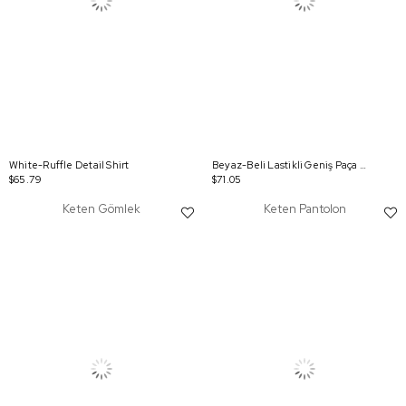
White-Ruffle Detail Shirt
Beyaz-Beli Lastikli Geniş Paça Astarlı Pantolon
$65.79
$71.05
Keten Gömlek
Keten Pantolon