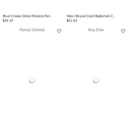
Blue Crease Detail Palazzo Pants
Mavi-Büyük Cepli Bağlamalı Ceket
$39.47
$52.63
Pamuk Gömlek
Kloş Etek