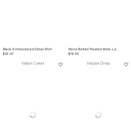
Black-Embroidered Detail Shirt
Stone Belted Pleated Wide-Leg Pants
$39.47
$78.95
Viskon Ceket
Viscose Dress