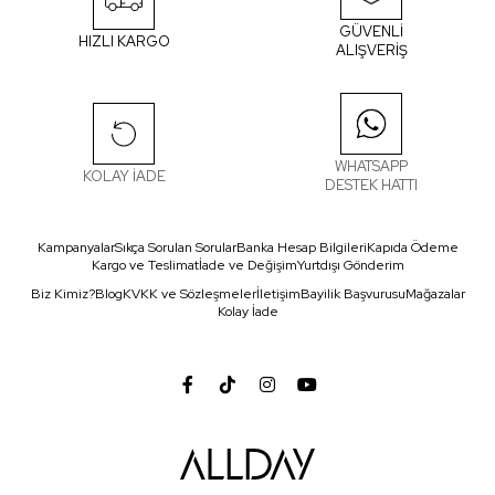
GÜVENLİ
HIZLI KARGO
ALIŞVERİŞ
WHATSAPP
KOLAY İADE
DESTEK HATTI
Kampanyalar
Sıkça Sorulan Sorular
Banka Hesap Bilgileri
Kapıda Ödeme
Kargo ve Teslimat
İade ve Değişim
Yurtdışı Gönderim
Biz Kimiz?
Blog
KVKK ve Sözleşmeler
İletişim
Bayilik Başvurusu
Mağazalar
Kolay İade