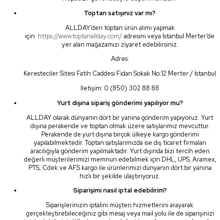
Toptan satışınız var mı?
ALLDAY’den toptan ürün alımı yapmak
için
https://www.toptanallday.com/
adresini veya İstanbul Merter’de
yer alan mağazamızı ziyaret edebilirsiniz.
Adres:
Keresteciler Sitesi Fatih Caddesi Fidan Sokak No:12 Merter / İstanbul
İletişim: 0 (850) 302 88 88
Yurt dışına sipariş gönderimi yapılıyor mu?
ALLDAY olarak dünyanın dört bir yanına gönderim yapıyoruz. Yurt
dışına perakende ve toptan olmak üzere satışlarımız mevcuttur.
Perakende de yurt dışına birçok ülkeye kargo gönderimi
yapılabilmektedir. Toptan satışlarımızda ise dış ticaret firmaları
aracılığıyla gönderim yapılmaktadır. Yurt dışında bizi tercih eden
değerli müşterilerimizi memnun edebilmek için DHL, UPS, Aramex,
PTS, Cdek ve AFS kargo ile ürünlerimizi dünyanın dört bir yanına
hızlı bir şekilde ulaştırıyoruz.
Siparişimi nasıl iptal edebilirim?
Siparişlerinizin iptalini müşteri hizmetlerini arayarak
gerçekleştirebileceğiniz gibi mesaj veya mail yolu ile de siparişinizi