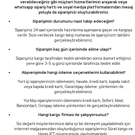
verebileceğiniz gibi müşteri hizmetlerimizi arayarak veya
whatsapp sipariş hattı ve soyal medya platformalarından mesaj
yoluyla da siparişinizi oluşturabilirsiniz.
Siparişimin durumunu nasıl takip edeceğim?
Siparişiniz 24 saat içerisinde hazırlanma aşamasına geçer ve kargoya
verilir. Size verilecek kargo takip numarası ile siparişinizin takibini
gerçekleştirebilirsiniz.
Siparişim kaç gün içerisinde elime ulaşır?
Siparişiniz kargo tarafından teslim alındıktan sonra ikamet ettiğiniz
yere göre 3-5 iş günü içerisinde tarafınıza teslim edilir.
Alışverişimde hangi ödeme seçeneklerini kullanabilirim?
Yurt içi siparişlerinizin ödemesini, havale, kredi kartı, kapıda nakit
veya kapıda kredi kartı, Garantipay ödeme yöntemleri ile
gerçekleştirebilirsiniz.
Yurtdışı siparişlerinizin ödemesini kredi kartı, Sofort, İdeal,
Bancontact, Giropay ödeme yöntemleri ile gerçekleştirebilirsiniz.
Hangi kargo firması ile çalışıyorsunuz?
Siz değerli müşterilerimize daha iyi bir deneyim yaşatabilmek için
internet mağazamızdan oluşturduğunuz siparişleriniz Sürat kargo ve
HepsiJET güvencesiyle ulaştırılmaktadır.