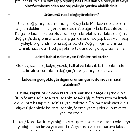
iptal edebilirsiniz
.Whatsapp sipariş hattımızdan ve sosyal medya
platformlarımızdan mesaj yoluyla yardım alabilirsiniz.
Ürünümü nasıl değiştirebilirim?
Ürün değişimi yapabilmeniz için Kolay İade Merkezinde istenen
bilgileri doldurmanız gerekmektedir. Alacağınız İade Kodu ile Sürat
Kargo ile tarafımıza ücretsiz olarak gönderebilirsiniz. Talep ettiğiniz
değişim/iade işlemi ortalama 3 iş günü içerisinde yapılacak ve mesaj
yoluyla bilgilendirmeniz sağlanacaktır.Değişim için tarafınıza
tanımlanacak olan hediye çeki ile tekrar sipariş oluşturabilirsiniz
İadesi kabul edilmeyen ürünler nelerdir?
Gözlük, saat, takı, kolye, yüzük, halhal ve bileklik kategorilerinden
satın alınan ürünlerin değişim/iade işlemi yapılmamaktadır.
İadesini gerçekleştirdiğim ürünün geri ödemesini nasıl
alabilirim?
Havale, kapıda nakit veya kredi kartı şeklinde gerçekleştirdiğiniz
ürün ödemelerinizde para iadeniz iade/değişim formunda belirtmiş
olduğunuz hesap bilgilerinize yapılmaktadır. Online olarak yaptığınız
alışverişlerinizde ise para iadeniz, ödeme yapmış olduğunuz karta
yapılmaktadır.
Banka / Kredi Kartı ile yaptığınız siparişlerinizde ücret iadesi ödemeyi
yaptığınız kartınıza yapılacaktır. Alışverişinizi kredi kartına taksit