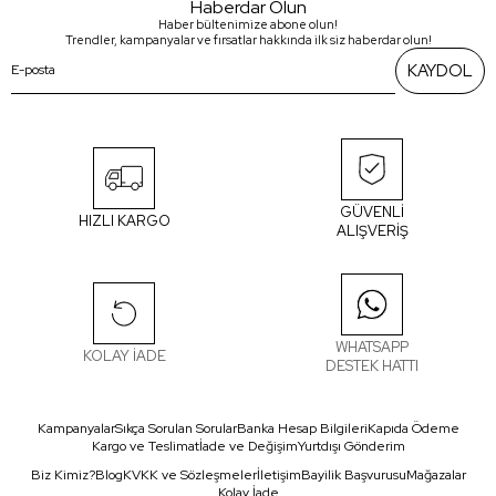
Haberdar Olun
Haber bültenimize abone olun!
Trendler, kampanyalar ve fırsatlar hakkında ilk siz haberdar olun!
KAYDOL
GÜVENLİ
HIZLI KARGO
ALIŞVERİŞ
WHATSAPP
KOLAY İADE
DESTEK HATTI
Kampanyalar
Sıkça Sorulan Sorular
Banka Hesap Bilgileri
Kapıda Ödeme
Kargo ve Teslimat
İade ve Değişim
Yurtdışı Gönderim
Biz Kimiz?
Blog
KVKK ve Sözleşmeler
İletişim
Bayilik Başvurusu
Mağazalar
Kolay İade