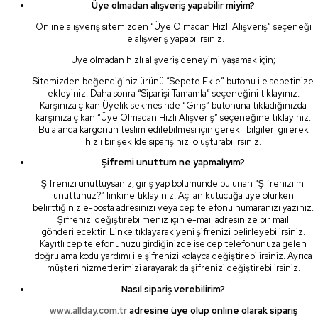
Üye olmadan alışveriş yapabilir miyim?
Online alışveriş sitemizden “Üye Olmadan Hızlı Alışveriş” seçeneği
ile alışveriş yapabilirsiniz.
Üye olmadan hızlı alışveriş deneyimi yaşamak için;
Sitemizden beğendiğiniz ürünü “Sepete Ekle” butonu ile sepetinize
ekleyiniz. Daha sonra “Siparişi Tamamla” seçeneğini tıklayınız.
Karşınıza çıkan Üyelik sekmesinde “Giriş” butonuna tıkladığınızda
karşınıza çıkan “Üye Olmadan Hızlı Alışveriş” seçeneğine tıklayınız.
Bu alanda kargonun teslim edilebilmesi için gerekli bilgileri girerek
hızlı bir şekilde siparişinizi oluşturabilirsiniz.
Şifremi unuttum ne yapmalıyım?
Şifrenizi unuttuysanız, giriş yap bölümünde bulunan “Şifrenizi mi
unuttunuz?” linkine tıklayınız. Açılan kutucuğa üye olurken
belirttiğiniz e-posta adresinizi veya cep telefonu numaranızı yazınız.
Şifrenizi değiştirebilmeniz için e-mail adresinize bir mail
gönderilecektir. Linke tıklayarak yeni şifrenizi belirleyebilirsiniz.
Kayıtlı cep telefonunuzu girdiğinizde ise cep telefonunuza gelen
doğrulama kodu yardımı ile şifrenizi kolayca değiştirebilirsiniz. Ayrıca
müşteri hizmetlerimizi arayarak da şifrenizi değiştirebilirsiniz.
Nasıl sipariş verebilirim?
www.allday.com.tr
adresine üye olup online olarak sipariş