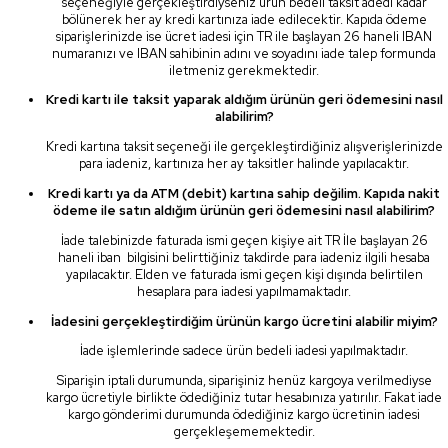
seçeneğiyle gerçekleştirdiyseniz ürün bedeli taksit adedi kadar
bölünerek her ay kredi kartınıza iade edilecektir. Kapıda ödeme
siparişlerinizde ise ücret iadesi için TR ile başlayan 26 haneli IBAN
numaranızı ve IBAN sahibinin adını ve soyadını iade talep formunda
iletmeniz gerekmektedir.
Kredi kartı ile taksit yaparak aldığım ürünün geri ödemesini nasıl
alabilirim?
Kredi kartına taksit seçeneği ile gerçekleştirdiğiniz alışverişlerinizde
para iadeniz, kartınıza her ay taksitler halinde yapılacaktır.
Kredi kartı ya da ATM (debit) kartına sahip değilim. Kapıda nakit
ödeme ile satın aldığım ürünün geri ödemesini nasıl alabilirim?
İade talebinizde faturada ismi geçen kişiye ait TR İle başlayan 26
haneli iban bilgisini belirttiğiniz takdirde para iadeniz ilgili hesaba
yapılacaktır. Elden ve faturada ismi geçen kişi dışında belirtilen
hesaplara para iadesi yapılmamaktadır.
İadesini gerçekleştirdiğim ürünün kargo ücretini alabilir miyim?
İade işlemlerinde sadece ürün bedeli iadesi yapılmaktadır.
Siparişin iptali durumunda, siparişiniz henüz kargoya verilmediyse
kargo ücretiyle birlikte ödediğiniz tutar hesabınıza yatırılır. Fakat iade
kargo gönderimi durumunda ödediğiniz kargo ücretinin iadesi
gerçekleşememektedir.