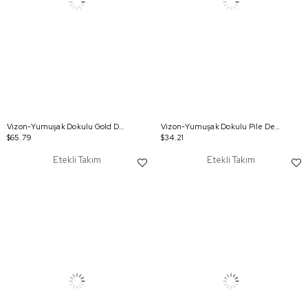
Vizon-Yumuşak Dokulu Gold Düğmeli Etekli Takım
Vizon-Yumuşak Dokulu Pile Detaylı Etekli Takım
$65.79
$34.21
Etekli Takım
Etekli Takım