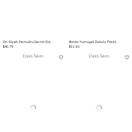
Gri-Siyah-Pamuklu Garnili Etekli Takım
Bordo-Yumuşak Dokulu Pliseli Şık Etekli Takım
$40.79
$52.63
Etekli Takım
Etekli Takım