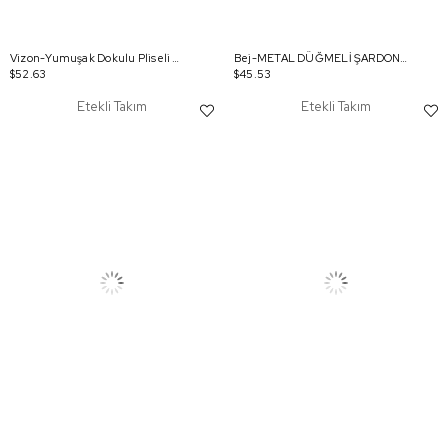
Vizon-Yumuşak Dokulu Pliseli Şık Etekli Takım
Bej-METAL DÜĞMELİ ŞARDONLU ETEKLİ TAKIM
$52.63
$45.53
Etekli Takım
Etekli Takım