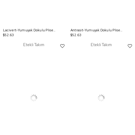
Lacivert-Yumuşak Dokulu Pliseli Şık Etekli Takım
Antrasit-Yumuşak Dokulu Pliseli Şık Etekli Takım
$52.63
$52.63
Etekli Takım
Etekli Takım