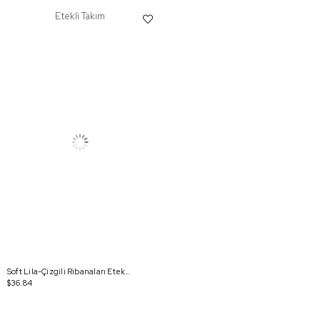
Etekli Takım
Soft Lila-Çizgili Ribanaları Etekli Kısa Hırkalı Takım
$36.84