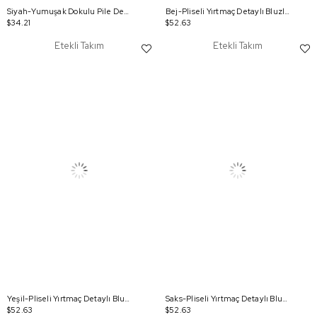
Siyah-Yumuşak Dokulu Pile Detaylı Etekli Takım
Bej-Pliseli Yırtmaç Detaylı Bluzlu Etekli Takım
$34.21
$52.63
Etekli Takım
Etekli Takım
Yeşil-Pliseli Yırtmaç Detaylı Bluzlu Etekli Takım
Saks-Pliseli Yırtmaç Detaylı Bluzlu Etekli Takım
$52.63
$52.63