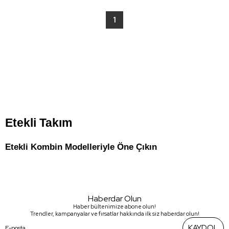
1
Etekli Takım 
Etekli Kombin Modelleriyle Öne Çıkın
Feminenliği ve zarafeti buluşturan etekli kombin seçenekleri, 
klasik ve modern çizgileri seven kadınlar için öne çıkan parçalar 
arasında yer alıyor. Dökümlü veya kalem eteklerle tamamlanan 
bu takımlar, hem ofis hem de davetlerde şık bir duruş sunar. Bel 
Haberdar Olun
hizasında biten ceketler, vücut oranlarını dengeleyerek zarif bir 
Haber bültenimize abone olun!
Trendler, kampanyalar ve fırsatlar hakkında ilk siz haberdar olun!
siluet elde edilmesini sağlar.
KAYDOL