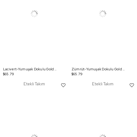
Lacivert-Yumuşak Dokulu Gold Düğmeli Etekli Takım
Zümrüt-Yumuşak Dokulu Gold Düğmeli Etekli Takım
$65.79
$65.79
Etekli Takım
Etekli Takım