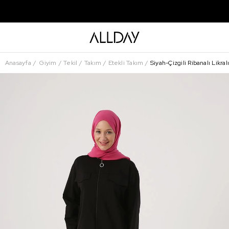
Anasayfa
Giyim
Tekil
Takım
Etekli Takım
Siyah-Çizgili Ribanalı Likral