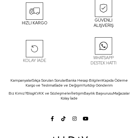
GÜVENLİ
HIZLI KARGO
ALIŞVERİŞ
WHATSAPP
KOLAY İADE
DESTEK HATTI
Kampanyalar
Sıkça Sorulan Sorular
Banka Hesap Bilgileri
Kapıda Ödeme
Kargo ve Teslimat
İade ve Değişim
Yurtdışı Gönderim
Biz Kimiz?
Blog
KVKK ve Sözleşmeler
İletişim
Bayilik Başvurusu
Mağazalar
Kolay İade