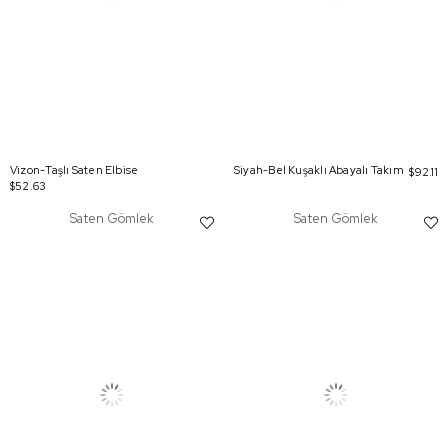
Vizon-Taşlı Saten Elbise
Siyah-Bel Kuşaklı Abayalı Takım
$92.11
$52.63
Saten Gömlek
Saten Gömlek