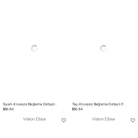
Siyah-Kruvaze Bağlama Detaylı Pantolonlu Takım
Taş-Kruvaze Bağlama Detaylı Pantolonlu Takım
$86.84
$86.84
Viskon Elbise
Viskon Elbise