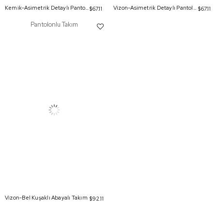
Kemik-Asimetrik Detaylı Pantolonlu Takım
Vizon-Asimetrik Detaylı Pantolonlu Takım
$67.11
$67.11
Pantolonlu Takım
Vizon-Bel Kuşaklı Abayalı Takım
$92.11