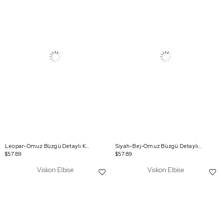
Leopar-Omuz Büzgü Detaylı Kuşaklı Elbise
Siyah-Bej-Omuz Büzgü Detaylı Kuşaklı Elbise
$57.89
$57.89
Viskon Elbise
Viskon Elbise