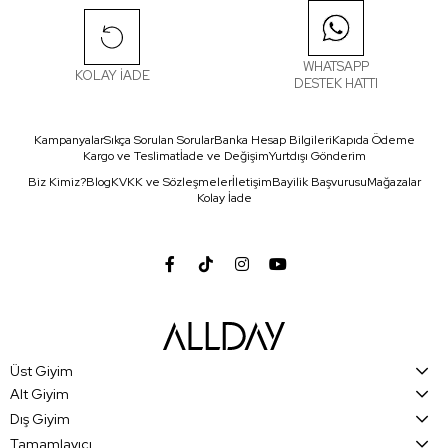
WHATSAPP
KOLAY İADE
DESTEK HATTI
Kampanyalar
Sıkça Sorulan Sorular
Banka Hesap Bilgileri
Kapıda Ödeme
Kargo ve Teslimat
İade ve Değişim
Yurtdışı Gönderim
Biz Kimiz?
Blog
KVKK ve Sözleşmeler
İletişim
Bayilik Başvurusu
Mağazalar
Kolay İade
Üst Giyim
Alt Giyim
Dış Giyim
Tamamlayıcı