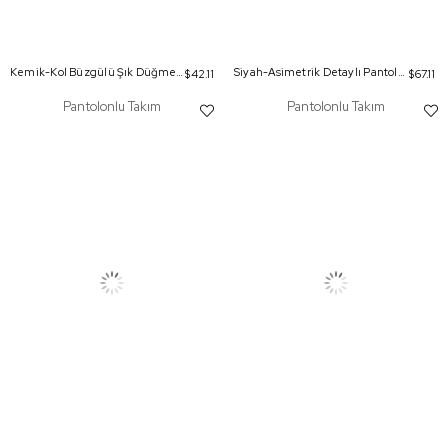
Kemik-Kol Büzgülü Şık Düğmeli Gömlek
Siyah-Asimetrik Detaylı Pantolonlu Takım
$42.11
$67.11
Pantolonlu Takım
Pantolonlu Takım