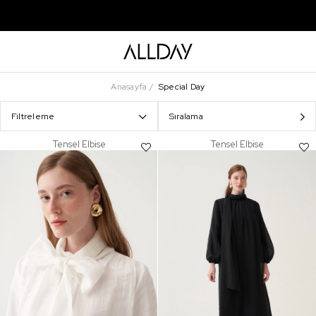
Anasayfa
Special Day
Filtreleme
Sıralama
Tensel Elbise
Tensel Elbise