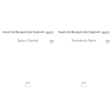
Vizon-Kol Büzgülü Şık Düğmeli Gömlek
Siyah-Kol Büzgülü Şık Düğmeli Gömlek
$42.11
$42.11
Saten Gömlek
Pantolonlu Takım