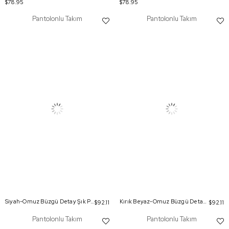
$78.95
$78.95
Pantolonlu Takım
Pantolonlu Takım
Siyah-Omuz Büzgü Detay Şık Pantolonlu Takım
Kırık Beyaz-Omuz Büzgü Detay Şık Pantolonlu Takım
$92.11
$92.11
Pantolonlu Takım
Pantolonlu Takım