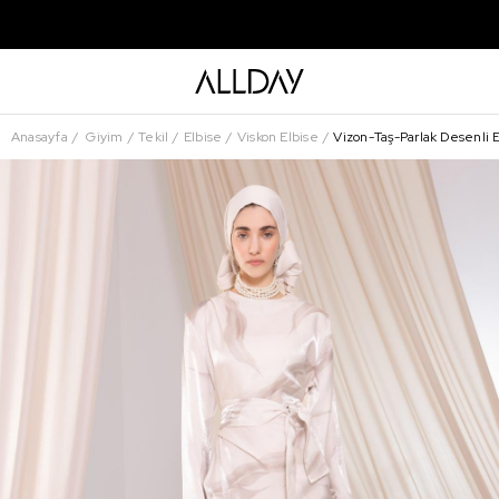
Anasayfa
Giyim
Tekil
Elbise
Viskon Elbise
Vizon-Taş-Parlak Desenli 