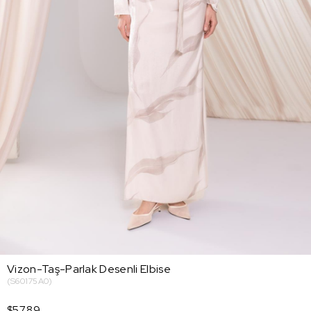
Vizon-Taş-Parlak Desenli Elbise
(S60175A0)
$57.89