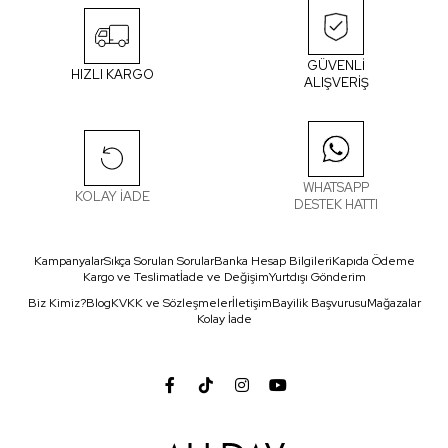
GÜVENLİ
HIZLI KARGO
ALIŞVERİŞ
WHATSAPP
KOLAY İADE
DESTEK HATTI
Kampanyalar
Sıkça Sorulan Sorular
Banka Hesap Bilgileri
Kapıda Ödeme
Kargo ve Teslimat
İade ve Değişim
Yurtdışı Gönderim
Biz Kimiz?
Blog
KVKK ve Sözleşmeler
İletişim
Bayilik Başvurusu
Mağazalar
Kolay İade