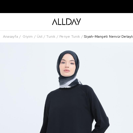
Anasayfa
Giyim
Üst
Tunik
Penye Tunik
Siyah-Manşeti Nervür Detaylı