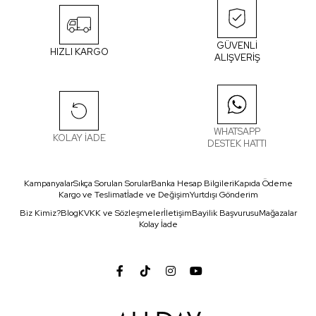
GÜVENLİ
HIZLI KARGO
ALIŞVERİŞ
WHATSAPP
KOLAY İADE
DESTEK HATTI
Kampanyalar
Sıkça Sorulan Sorular
Banka Hesap Bilgileri
Kapıda Ödeme
Kargo ve Teslimat
İade ve Değişim
Yurtdışı Gönderim
Biz Kimiz?
Blog
KVKK ve Sözleşmeler
İletişim
Bayilik Başvurusu
Mağazalar
Kolay İade