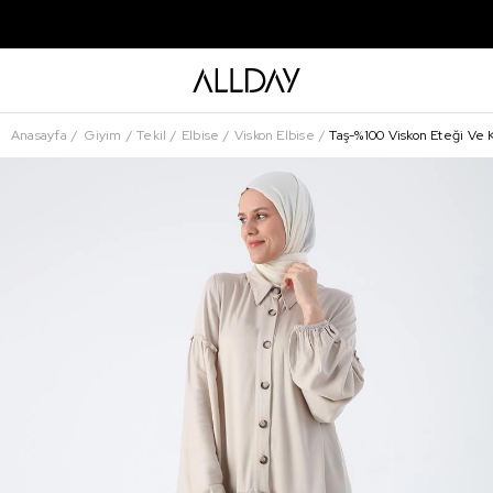
Anasayfa
Giyim
Tekil
Elbise
Viskon Elbise
Taş-%100 Viskon Eteği Ve Ko