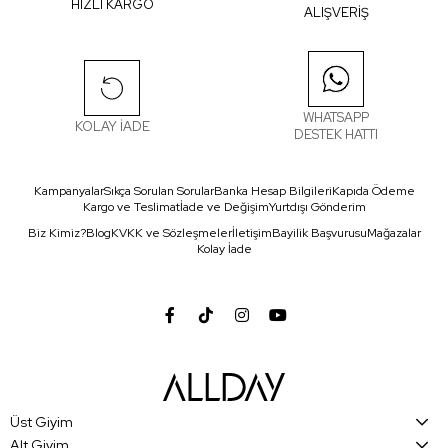
HIZLI KARGO
ALIŞVERİŞ
WHATSAPP
KOLAY İADE
DESTEK HATTI
Kampanyalar
Sıkça Sorulan Sorular
Banka Hesap Bilgileri
Kapıda Ödeme
Kargo ve Teslimat
İade ve Değişim
Yurtdışı Gönderim
Biz Kimiz?
Blog
KVKK ve Sözleşmeler
İletişim
Bayilik Başvurusu
Mağazalar
Kolay İade
Üst Giyim
Alt Giyim