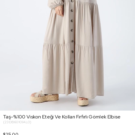
Taş-%100 Viskon Eteği Ve Kolları Fırfırlı Gömlek Elbise
(23DB60101AL0)
$25.00