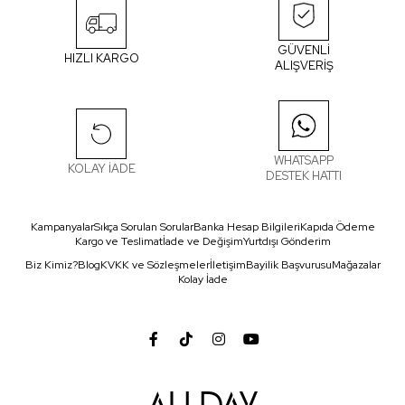
GÜVENLİ
HIZLI KARGO
ALIŞVERİŞ
WHATSAPP
KOLAY İADE
DESTEK HATTI
Kampanyalar
Sıkça Sorulan Sorular
Banka Hesap Bilgileri
Kapıda Ödeme
Kargo ve Teslimat
İade ve Değişim
Yurtdışı Gönderim
Biz Kimiz?
Blog
KVKK ve Sözleşmeler
İletişim
Bayilik Başvurusu
Mağazalar
Kolay İade