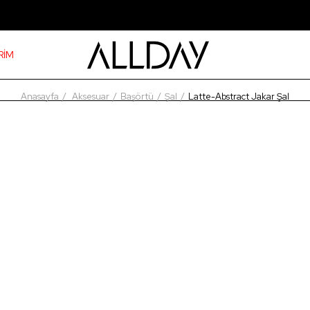
RİM
Anasayfa
Aksesuar
Başörtü
Şal
Latte-Abstract Jakar Şal