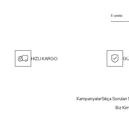
HIZLI KARGO
GÜ
Kampanyalar
Sıkça Sorulan 
Biz Ki