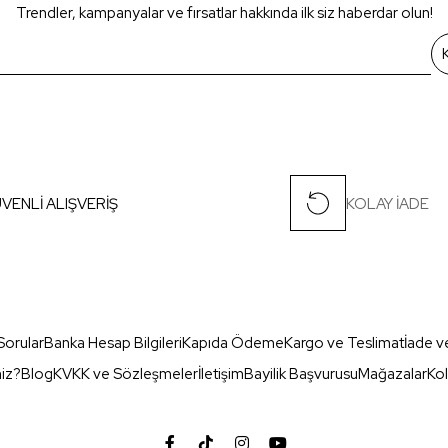
Trendler, kampanyalar ve fırsatlar hakkında ilk siz haberdar olun!
VENLİ ALIŞVERİŞ
KOLAY İADE
Sorular
Banka Hesap Bilgileri
Kapıda Ödeme
Kargo ve Teslimat
İade v
miz?
Blog
KVKK ve Sözleşmeler
İletişim
Bayilik Başvurusu
Mağazalar
Kol