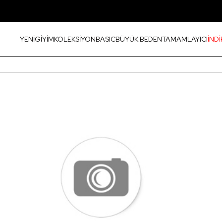
YENİ
GİYİM
KOLEKSİYON
BASIC
BÜYÜK BEDEN
TAMAMLAYICI
İNDİ