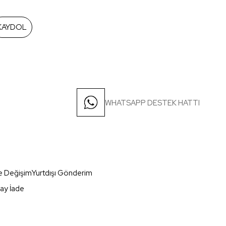
KAYDOL
WHATSAPP DESTEK HATTI
e Değişim
Yurtdışı Gönderim
ay İade