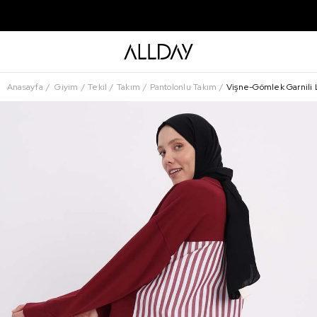
Anasayfa
Giyim
Tekil
Takım
Pantolonlu Takım
Vişne-Gömlek Garnili 