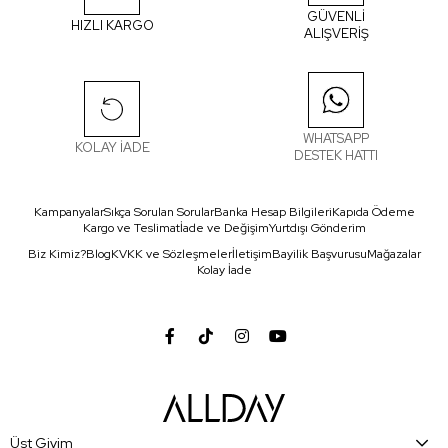
GÜVENLİ
HIZLI KARGO
ALIŞVERİŞ
WHATSAPP
KOLAY İADE
DESTEK HATTI
Kampanyalar
Sıkça Sorulan Sorular
Banka Hesap Bilgileri
Kapıda Ödeme
Kargo ve Teslimat
İade ve Değişim
Yurtdışı Gönderim
Biz Kimiz?
Blog
KVKK ve Sözleşmeler
İletişim
Bayilik Başvurusu
Mağazalar
Kolay İade
Üst Giyim