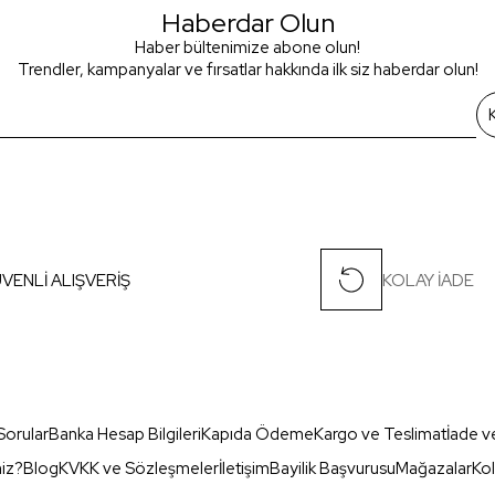
Haberdar Olun
Haber bültenimize abone olun!
Trendler, kampanyalar ve fırsatlar hakkında ilk siz haberdar olun!
VENLİ ALIŞVERİŞ
KOLAY İADE
Sorular
Banka Hesap Bilgileri
Kapıda Ödeme
Kargo ve Teslimat
İade v
miz?
Blog
KVKK ve Sözleşmeler
İletişim
Bayilik Başvurusu
Mağazalar
Kol