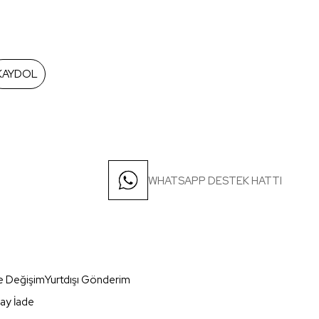
KAYDOL
WHATSAPP DESTEK HATTI
e Değişim
Yurtdışı Gönderim
ay İade