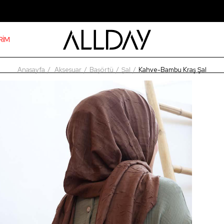
RİM
Anasayfa
Aksesuar
Başörtü
Şal
Kahve-Bambu Kraş Şal