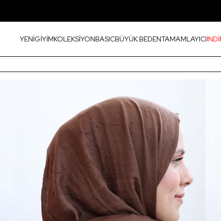
YENİ
GİYİM
KOLEKSİYON
BASIC
BÜYÜK BEDEN
TAMAMLAYICI
İNDİ