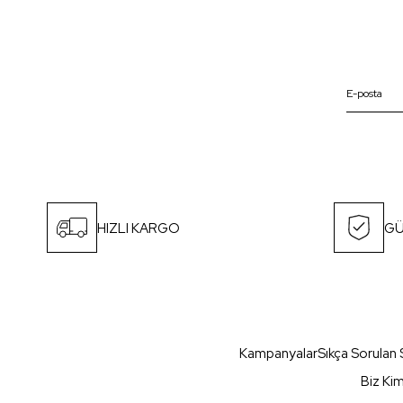
HIZLI KARGO
GÜ
Kampanyalar
Sıkça Sorulan 
Biz Ki