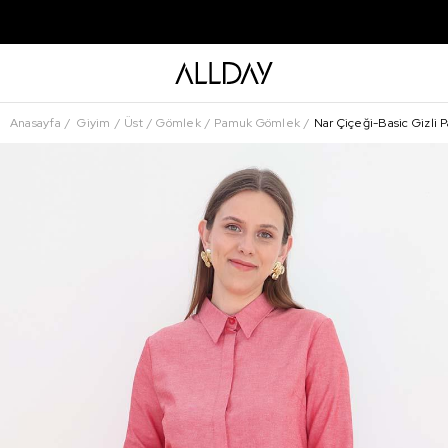
Anasayfa
Giyim
Üst
Gömlek
Pamuk Gömlek
Nar Çiçeği-Basic Gizli 