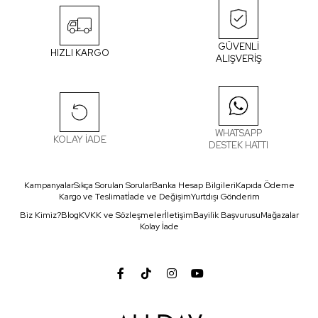
GÜVENLİ
HIZLI KARGO
ALIŞVERİŞ
WHATSAPP
KOLAY İADE
DESTEK HATTI
Kampanyalar
Sıkça Sorulan Sorular
Banka Hesap Bilgileri
Kapıda Ödeme
Kargo ve Teslimat
İade ve Değişim
Yurtdışı Gönderim
Biz Kimiz?
Blog
KVKK ve Sözleşmeler
İletişim
Bayilik Başvurusu
Mağazalar
Kolay İade