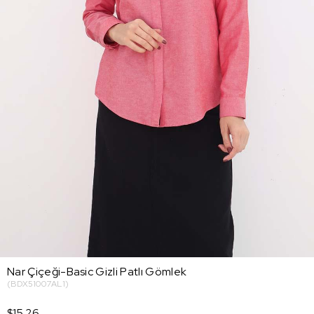
Nar Çiçeği-Basic Gizli Patlı Gömlek
(BDX51007AL1)
$15.26