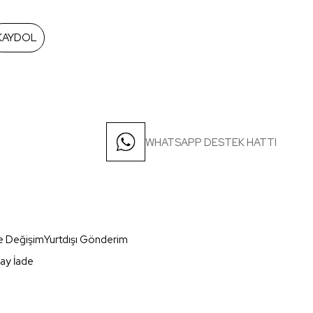
KAYDOL
WHATSAPP DESTEK HATTI
e Değişim
Yurtdışı Gönderim
ay İade