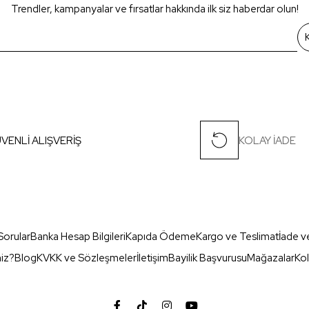
Trendler, kampanyalar ve fırsatlar hakkında ilk siz haberdar olun!
VENLİ ALIŞVERİŞ
KOLAY İADE
Sorular
Banka Hesap Bilgileri
Kapıda Ödeme
Kargo ve Teslimat
İade v
miz?
Blog
KVKK ve Sözleşmeler
İletişim
Bayilik Başvurusu
Mağazalar
Kol