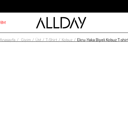
RİM
Anasayfa
Giyim
Üst
T-Shirt
Kolsuz
Ekru-Yaka Biyeli Kolsuz T-shir