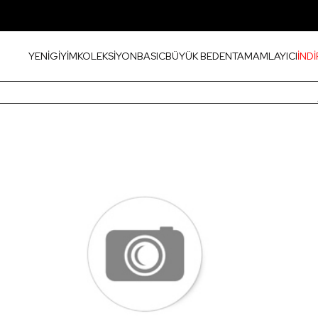
YENİ
GİYİM
KOLEKSİYON
BASIC
BÜYÜK BEDEN
TAMAMLAYICI
İNDİ