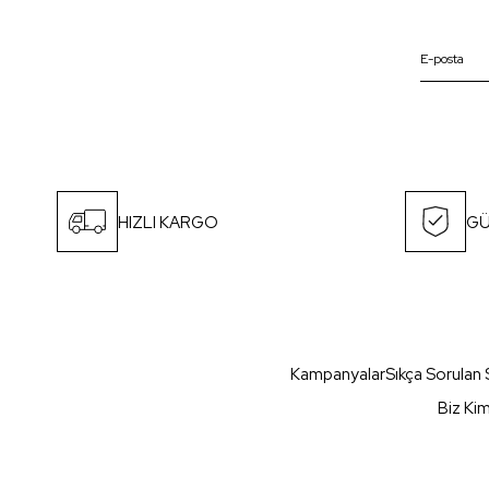
HIZLI KARGO
GÜ
Kampanyalar
Sıkça Sorulan 
Biz Ki