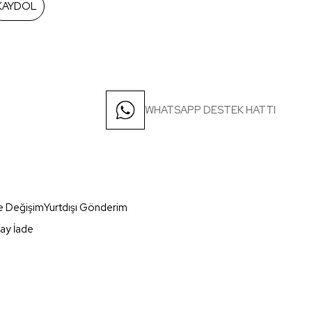
KAYDOL
WHATSAPP DESTEK HATTI
e Değişim
Yurtdışı Gönderim
ay İade