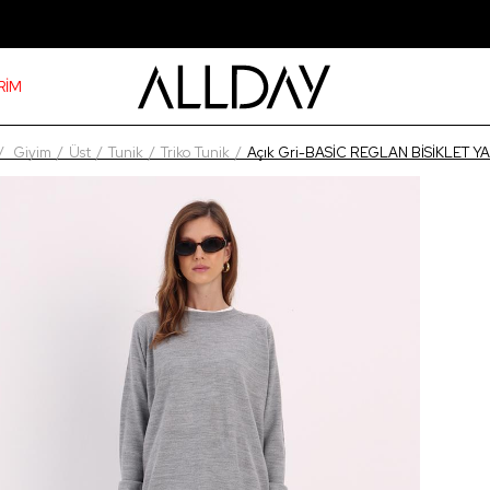
RİM
Giyim
Üst
Tunik
Triko Tunik
Açık Gri-BASİC REGLAN BİSİKLET Y