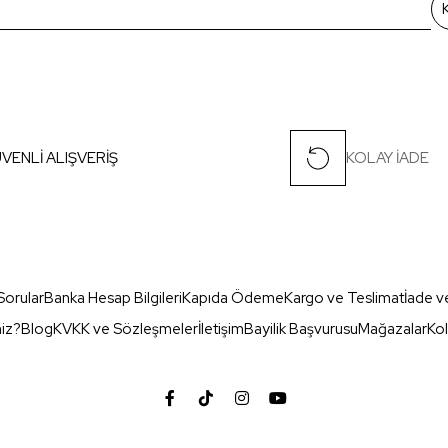
VENLİ ALIŞVERİŞ
KOLAY İADE
Sorular
Banka Hesap Bilgileri
Kapıda Ödeme
Kargo ve Teslimat
İade v
miz?
Blog
KVKK ve Sözleşmeler
İletişim
Bayilik Başvurusu
Mağazalar
Kol