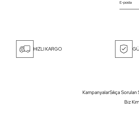
HIZLI KARGO
GÜ
Kampanyalar
Sıkça Sorulan 
Biz Ki