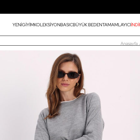
YENİ
GİYİM
KOLEKSİYON
BASIC
BÜYÜK BEDEN
TAMAMLAYICI
İNDİ
Anasayfa