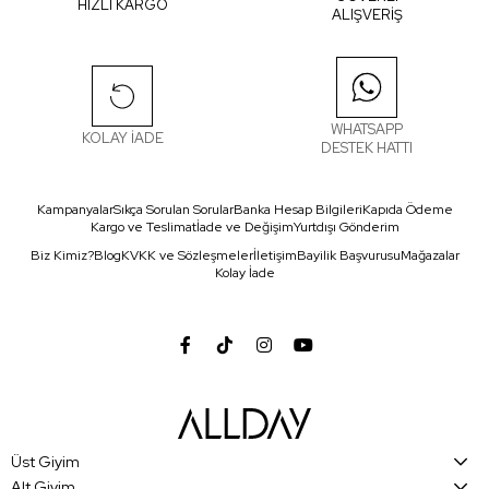
HIZLI KARGO
ALIŞVERİŞ
WHATSAPP
KOLAY İADE
DESTEK HATTI
Kampanyalar
Sıkça Sorulan Sorular
Banka Hesap Bilgileri
Kapıda Ödeme
Kargo ve Teslimat
İade ve Değişim
Yurtdışı Gönderim
Biz Kimiz?
Blog
KVKK ve Sözleşmeler
İletişim
Bayilik Başvurusu
Mağazalar
Kolay İade
Üst Giyim
Alt Giyim