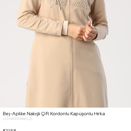
Bej-Aplike Nakışlı Çift Kordonlu Kapüşonlu Hırka
(23OB93096AL0)
$31.58