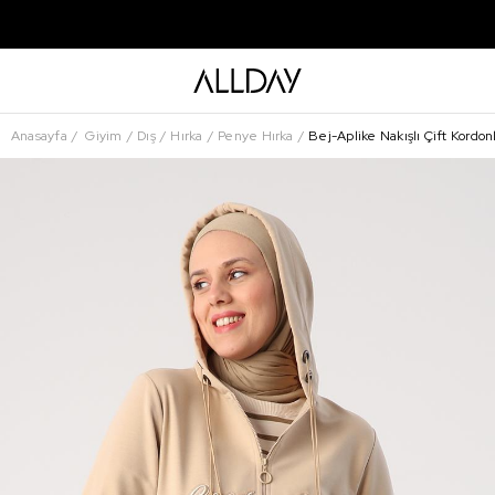
Anasayfa
Giyim
Dış
Hırka
Penye Hırka
Bej-Aplike Nakışlı Çift Kordo