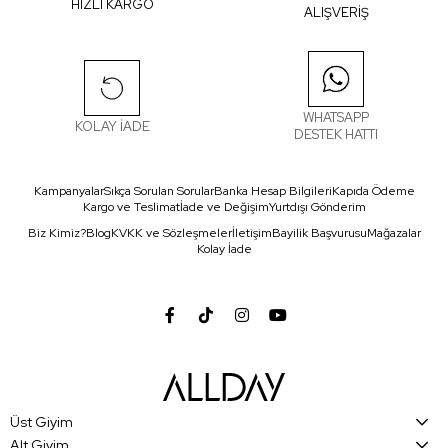
HIZLI KARGO
ALIŞVERİŞ
WHATSAPP
KOLAY İADE
DESTEK HATTI
Kampanyalar
Sıkça Sorulan Sorular
Banka Hesap Bilgileri
Kapıda Ödeme
Kargo ve Teslimat
İade ve Değişim
Yurtdışı Gönderim
Biz Kimiz?
Blog
KVKK ve Sözleşmeler
İletişim
Bayilik Başvurusu
Mağazalar
Kolay İade
Üst Giyim
Alt Giyim