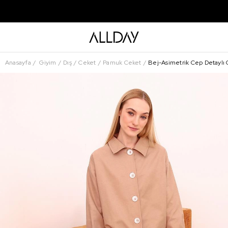
Anasayfa
Giyim
Dış
Ceket
Pamuk Ceket
Bej-Asimetrik Cep Detaylı