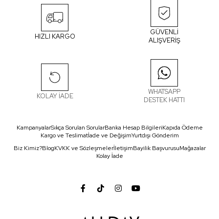
GÜVENLİ
HIZLI KARGO
ALIŞVERİŞ
WHATSAPP
KOLAY İADE
DESTEK HATTI
Kampanyalar
Sıkça Sorulan Sorular
Banka Hesap Bilgileri
Kapıda Ödeme
Kargo ve Teslimat
İade ve Değişim
Yurtdışı Gönderim
Biz Kimiz?
Blog
KVKK ve Sözleşmeler
İletişim
Bayilik Başvurusu
Mağazalar
Kolay İade