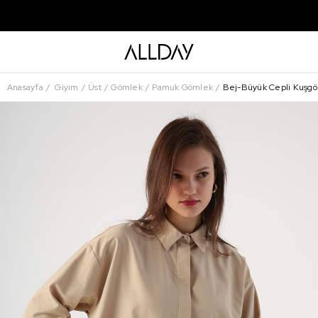
Anasayfa
Giyim
Üst
Gömlek
Pamuk Gömlek
Bej-Büyük Cepli Kuşgö