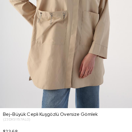
Bej-Büyük Cepli Kuşgözlü Oversize Gömlek
(23DX51157AL0)
$23.68