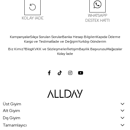
WHATSAPP
KOLAY İADE
DESTEK HATTI
Kampanyalar
Sıkça Sorulan Sorular
Banka Hesap Bilgileri
Kapıda Ödeme
Kargo ve Teslimat
İade ve Değişim
Yurtdışı Gönderim
Biz Kimiz?
Blog
KVKK ve Sözleşmeler
İletişim
Bayilik Başvurusu
Mağazalar
Kolay İade
Üst Giyim
Alt Giyim
Dış Giyim
Tamamlayıcı