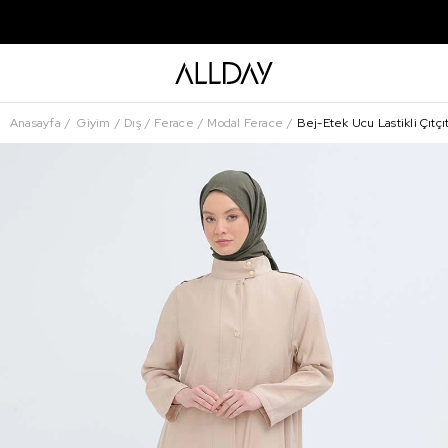
Anasayfa
Giyim
Dış
Ferace
Modal Ferace
Bej-Etek Ucu Lastikli Çıtç