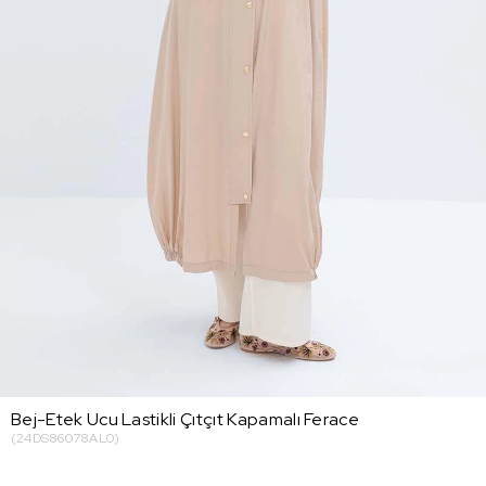
Bej-Etek Ucu Lastikli Çıtçıt Kapamalı Ferace
(24DS86078AL0)