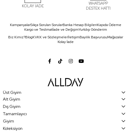
WHATSAPP
KOLAY İADE
DESTEK HATTI
Kampanyalar
Sıkça Sorulan Sorular
Banka Hesap Bilgileri
Kapıda Ödeme
Kargo ve Teslimat
İade ve Değişim
Yurtdışı Gönderim
Biz Kimiz?
Blog
KVKK ve Sözleşmeler
İletişim
Bayilik Başvurusu
Mağazalar
Kolay İade
Üst Giyim
Alt Giyim
Dış Giyim
Tamamlayıcı
Giyim
Koleksiyon