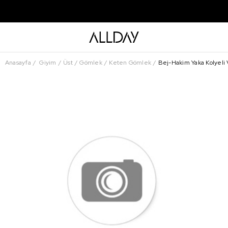
Anasayfa
Giyim
Üst
Gömlek
Keten Gömlek
Bej-Hakim Yaka Kolyeli