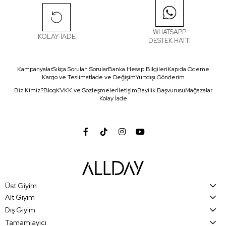
WHATSAPP
KOLAY İADE
DESTEK HATTI
Kampanyalar
Sıkça Sorulan Sorular
Banka Hesap Bilgileri
Kapıda Ödeme
Kargo ve Teslimat
İade ve Değişim
Yurtdışı Gönderim
Biz Kimiz?
Blog
KVKK ve Sözleşmeler
İletişim
Bayilik Başvurusu
Mağazalar
Kolay İade
Üst Giyim
Alt Giyim
Dış Giyim
Tamamlayıcı