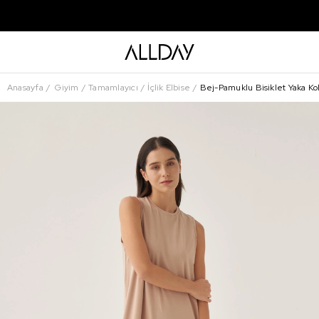
Anasayfa
Giyim
Tamamlayıcı
İçlik Elbise
Bej-Pamuklu Bisiklet Yaka Kols