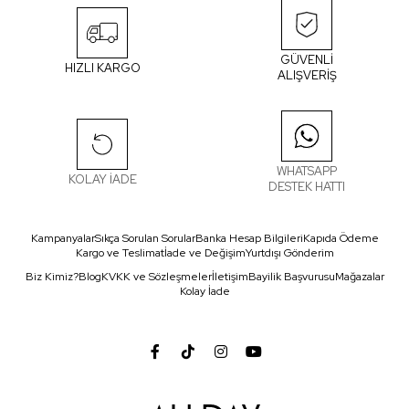
GÜVENLİ
HIZLI KARGO
ALIŞVERİŞ
WHATSAPP
KOLAY İADE
DESTEK HATTI
Kampanyalar
Sıkça Sorulan Sorular
Banka Hesap Bilgileri
Kapıda Ödeme
Kargo ve Teslimat
İade ve Değişim
Yurtdışı Gönderim
Biz Kimiz?
Blog
KVKK ve Sözleşmeler
İletişim
Bayilik Başvurusu
Mağazalar
Kolay İade