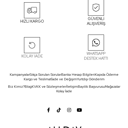
GÜVENLİ
HIZLI KARGO
ALIŞVERİŞ
WHATSAPP
KOLAY İADE
DESTEK HATTI
Kampanyalar
Sıkça Sorulan Sorular
Banka Hesap Bilgileri
Kapıda Ödeme
Kargo ve Teslimat
İade ve Değişim
Yurtdışı Gönderim
Biz Kimiz?
Blog
KVKK ve Sözleşmeler
İletişim
Bayilik Başvurusu
Mağazalar
Kolay İade