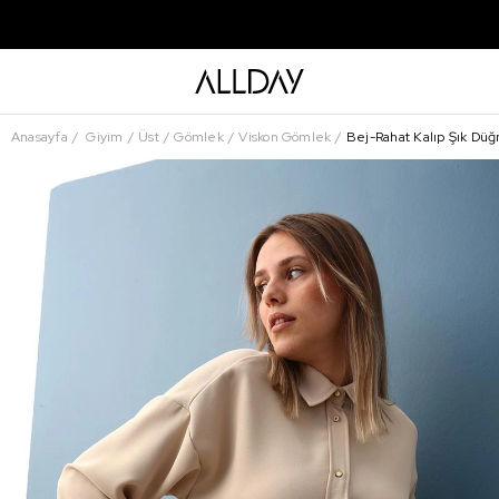
Anasayfa
Giyim
Üst
Gömlek
Viskon Gömlek
Bej-Rahat Kalıp Şık Dü