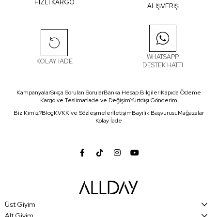
HIZLI KARGO
ALIŞVERİŞ
WHATSAPP
KOLAY İADE
DESTEK HATTI
Kampanyalar
Sıkça Sorulan Sorular
Banka Hesap Bilgileri
Kapıda Ödeme
Kargo ve Teslimat
İade ve Değişim
Yurtdışı Gönderim
Biz Kimiz?
Blog
KVKK ve Sözleşmeler
İletişim
Bayilik Başvurusu
Mağazalar
Kolay İade
Üst Giyim
Alt Giyim