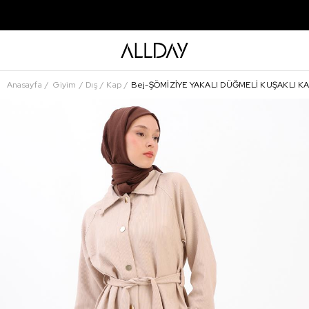
Anasayfa
Giyim
Dış
Kap
Bej-ŞÖMİZİYE YAKALI DÜĞMELİ KUŞAKLI K