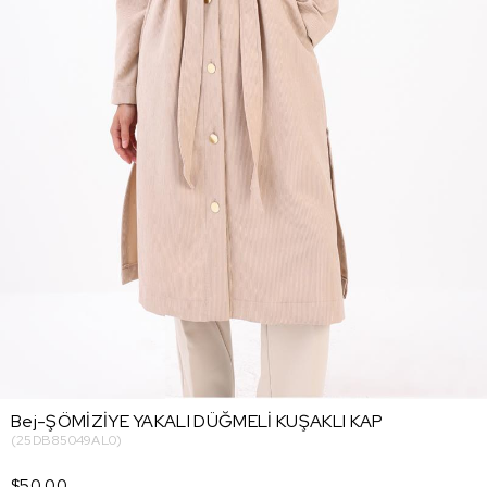
Bej-ŞÖMİZİYE YAKALI DÜĞMELİ KUŞAKLI KAP
(25DB85049AL0)
$50.00