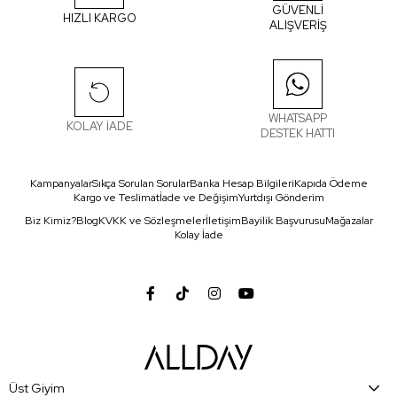
GÜVENLİ
HIZLI KARGO
ALIŞVERİŞ
WHATSAPP
KOLAY İADE
DESTEK HATTI
Kampanyalar
Sıkça Sorulan Sorular
Banka Hesap Bilgileri
Kapıda Ödeme
Kargo ve Teslimat
İade ve Değişim
Yurtdışı Gönderim
Biz Kimiz?
Blog
KVKK ve Sözleşmeler
İletişim
Bayilik Başvurusu
Mağazalar
Kolay İade
Üst Giyim