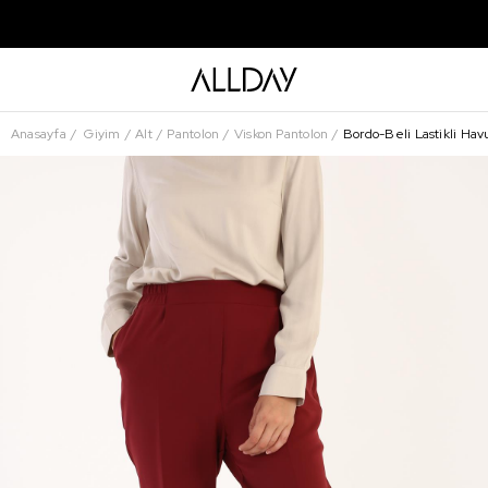
Anasayfa
Giyim
Alt
Pantolon
Viskon Pantolon
Bordo-Beli Lastikli Hav