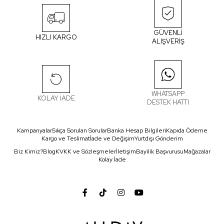
GÜVENLİ
HIZLI KARGO
ALIŞVERİŞ
WHATSAPP
KOLAY İADE
DESTEK HATTI
Kampanyalar
Sıkça Sorulan Sorular
Banka Hesap Bilgileri
Kapıda Ödeme
Kargo ve Teslimat
İade ve Değişim
Yurtdışı Gönderim
Biz Kimiz?
Blog
KVKK ve Sözleşmeler
İletişim
Bayilik Başvurusu
Mağazalar
Kolay İade