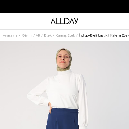
Anasayfa
Giyim
Alt
Etek
Kumaş Etek
İndigo-Beli Lastikli Kalem Ete