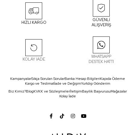
GÜVENLİ
HIZLI KARGO
ALIŞVERİŞ
WHATSAPP
KOLAY İADE
DESTEK HATTI
Kampanyalar
Sıkça Sorulan Sorular
Banka Hesap Bilgileri
Kapıda Ödeme
Kargo ve Teslimat
İade ve Değişim
Yurtdışı Gönderim
Biz Kimiz?
Blog
KVKK ve Sözleşmeler
İletişim
Bayilik Başvurusu
Mağazalar
Kolay İade