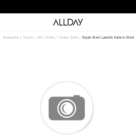
Anasayfa
Giyim
Alt
Etek
Viskon Etek
Siyah-Beli Lastikli Kalem Etek