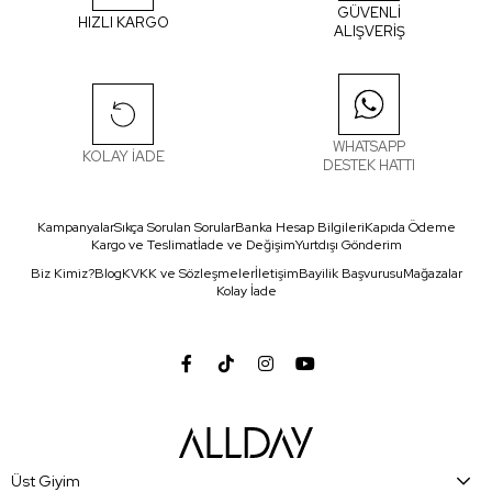
GÜVENLİ
HIZLI KARGO
ALIŞVERİŞ
WHATSAPP
KOLAY İADE
DESTEK HATTI
Kampanyalar
Sıkça Sorulan Sorular
Banka Hesap Bilgileri
Kapıda Ödeme
Kargo ve Teslimat
İade ve Değişim
Yurtdışı Gönderim
Biz Kimiz?
Blog
KVKK ve Sözleşmeler
İletişim
Bayilik Başvurusu
Mağazalar
Kolay İade
Üst Giyim