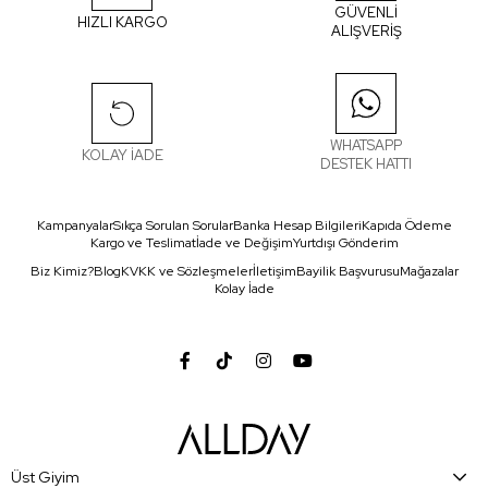
GÜVENLİ
HIZLI KARGO
ALIŞVERİŞ
WHATSAPP
KOLAY İADE
DESTEK HATTI
Kampanyalar
Sıkça Sorulan Sorular
Banka Hesap Bilgileri
Kapıda Ödeme
Kargo ve Teslimat
İade ve Değişim
Yurtdışı Gönderim
Biz Kimiz?
Blog
KVKK ve Sözleşmeler
İletişim
Bayilik Başvurusu
Mağazalar
Kolay İade
Üst Giyim