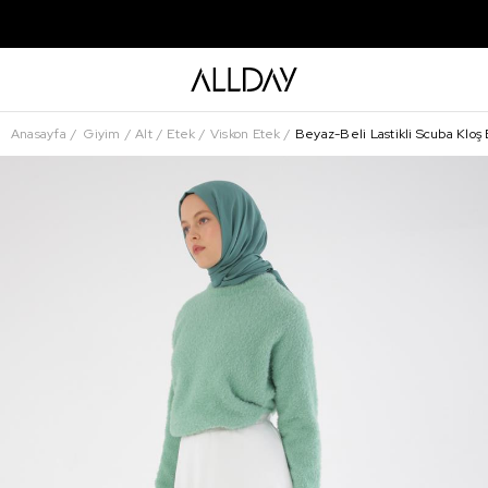
Anasayfa
Giyim
Alt
Etek
Viskon Etek
Beyaz-Beli Lastikli Scuba Kloş