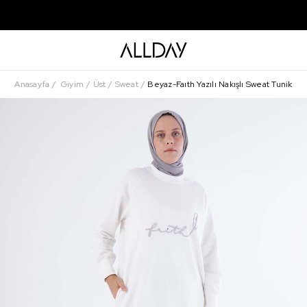
Anasayfa
Giyim
Üst
Sweat
Beyaz-Faıth Yazılı Nakışlı Sweat Tunik