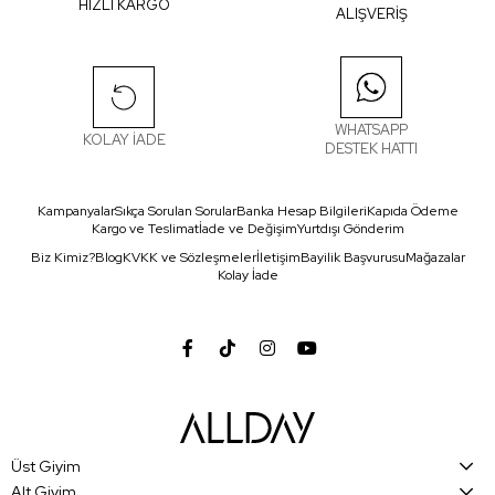
HIZLI KARGO
ALIŞVERİŞ
WHATSAPP
KOLAY İADE
DESTEK HATTI
Kampanyalar
Sıkça Sorulan Sorular
Banka Hesap Bilgileri
Kapıda Ödeme
Kargo ve Teslimat
İade ve Değişim
Yurtdışı Gönderim
Biz Kimiz?
Blog
KVKK ve Sözleşmeler
İletişim
Bayilik Başvurusu
Mağazalar
Kolay İade
Üst Giyim
Alt Giyim