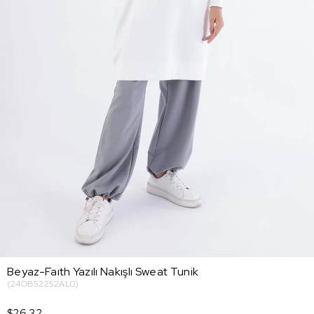
Beyaz-Faıth Yazılı Nakışlı Sweat Tunik
(24OB52252AL0)
$26.32