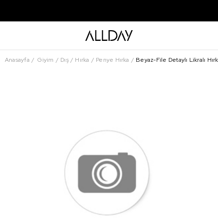
Anasayfa
Giyim
Dış
Hırka
Penye Hırka
Beyaz-File Detaylı Likralı Hır