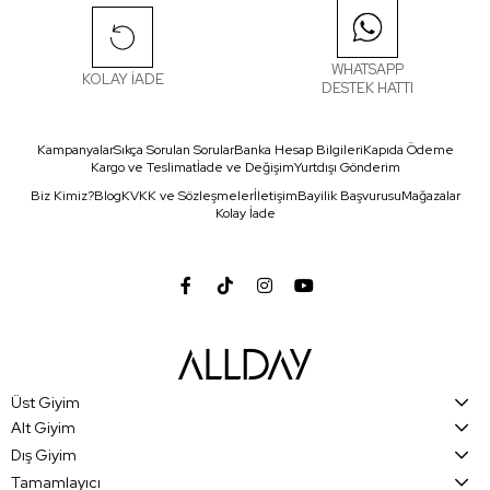
WHATSAPP
KOLAY İADE
DESTEK HATTI
Kampanyalar
Sıkça Sorulan Sorular
Banka Hesap Bilgileri
Kapıda Ödeme
Kargo ve Teslimat
İade ve Değişim
Yurtdışı Gönderim
Biz Kimiz?
Blog
KVKK ve Sözleşmeler
İletişim
Bayilik Başvurusu
Mağazalar
Kolay İade
Üst Giyim
Alt Giyim
Dış Giyim
Tamamlayıcı