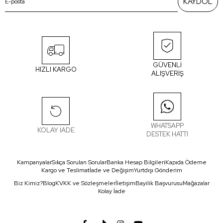
KAYDOL
GÜVENLİ
HIZLI KARGO
ALIŞVERİŞ
WHATSAPP
KOLAY İADE
DESTEK HATTI
Kampanyalar
Sıkça Sorulan Sorular
Banka Hesap Bilgileri
Kapıda Ödeme
Kargo ve Teslimat
İade ve Değişim
Yurtdışı Gönderim
Biz Kimiz?
Blog
KVKK ve Sözleşmeler
İletişim
Bayilik Başvurusu
Mağazalar
Kolay İade