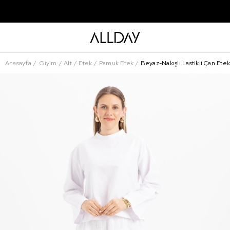
Anasayfa
Giyim
Alt
Etek
Pamuk Etek
Beyaz-Nakışlı Lastikli Çan Ete