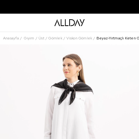
Anasayfa
Giyim
Üst
Gömlek
Viskon Gömlek
Beyaz-Yırtmaçlı Keten 