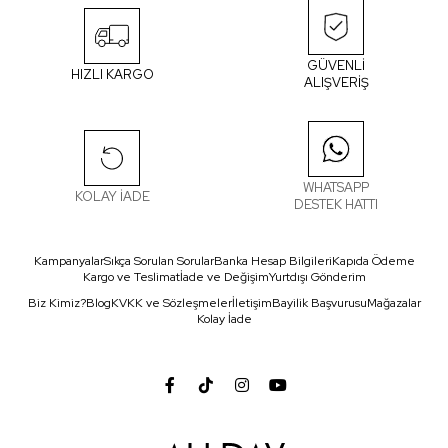
GÜVENLİ
HIZLI KARGO
ALIŞVERİŞ
WHATSAPP
KOLAY İADE
DESTEK HATTI
Kampanyalar
Sıkça Sorulan Sorular
Banka Hesap Bilgileri
Kapıda Ödeme
Kargo ve Teslimat
İade ve Değişim
Yurtdışı Gönderim
Biz Kimiz?
Blog
KVKK ve Sözleşmeler
İletişim
Bayilik Başvurusu
Mağazalar
Kolay İade