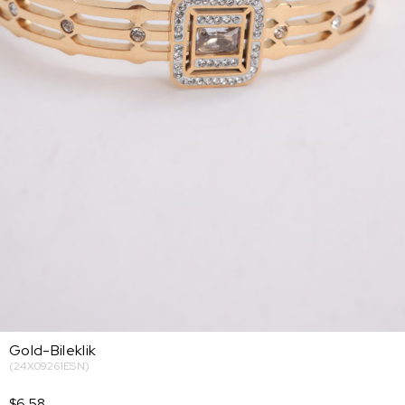
Gold-Bileklik
(24X09261ESN)
$6.58