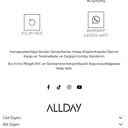
ALIŞVERİŞ
WHATSAPP
KOLAY İADE
DESTEK HATTI
Kampanyalar
Sıkça Sorulan Sorular
Banka Hesap Bilgileri
Kapıda Ödeme
Kargo ve Teslimat
İade ve Değişim
Yurtdışı Gönderim
Biz Kimiz?
Blog
KVKK ve Sözleşmeler
İletişim
Bayilik Başvurusu
Mağazalar
Kolay İade
Üst Giyim
Alt Giyim