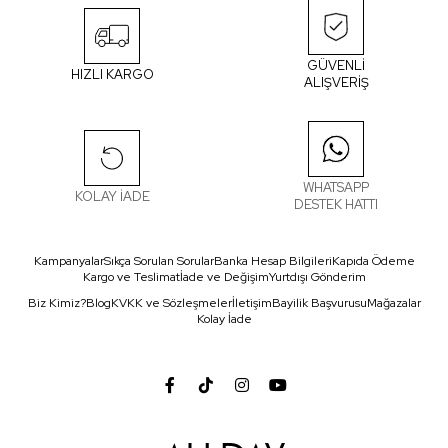
GÜVENLİ
HIZLI KARGO
ALIŞVERİŞ
WHATSAPP
KOLAY İADE
DESTEK HATTI
Kampanyalar
Sıkça Sorulan Sorular
Banka Hesap Bilgileri
Kapıda Ödeme
Kargo ve Teslimat
İade ve Değişim
Yurtdışı Gönderim
Biz Kimiz?
Blog
KVKK ve Sözleşmeler
İletişim
Bayilik Başvurusu
Mağazalar
Kolay İade