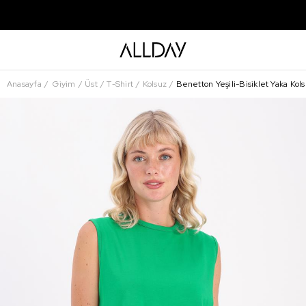
Anasayfa
Giyim
Üst
T-Shirt
Kolsuz
Benetton Yeşili-Bisiklet Yaka Kols