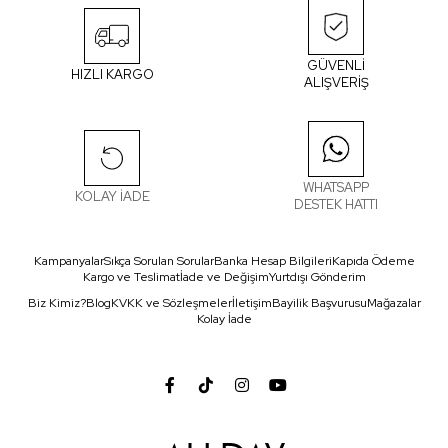
GÜVENLİ
HIZLI KARGO
ALIŞVERİŞ
WHATSAPP
KOLAY İADE
DESTEK HATTI
Kampanyalar
Sıkça Sorulan Sorular
Banka Hesap Bilgileri
Kapıda Ödeme
Kargo ve Teslimat
İade ve Değişim
Yurtdışı Gönderim
Biz Kimiz?
Blog
KVKK ve Sözleşmeler
İletişim
Bayilik Başvurusu
Mağazalar
Kolay İade