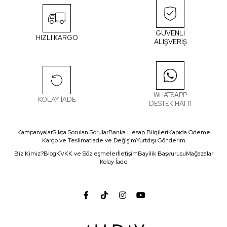
GÜVENLİ
HIZLI KARGO
ALIŞVERİŞ
WHATSAPP
KOLAY İADE
DESTEK HATTI
Kampanyalar
Sıkça Sorulan Sorular
Banka Hesap Bilgileri
Kapıda Ödeme
Kargo ve Teslimat
İade ve Değişim
Yurtdışı Gönderim
Biz Kimiz?
Blog
KVKK ve Sözleşmeler
İletişim
Bayilik Başvurusu
Mağazalar
Kolay İade