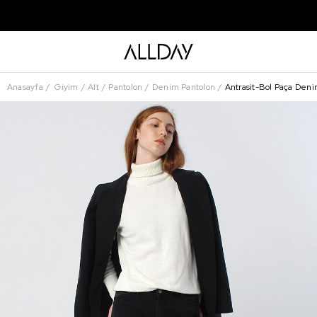
Anasayfa
Giyim
Alt
Pantolon
Denim Pantolon
Antrasit-Bol Paça Deni