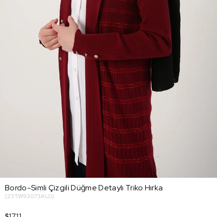
Bordo-Simli Çizgili Düğme Detaylı Triko Hırka
(23TW93073AL0)
$17.11