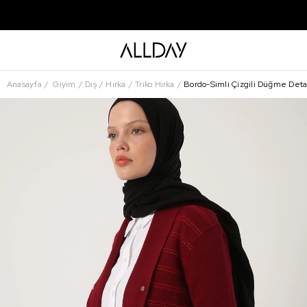
Anasayfa
Giyim
Dış
Hırka
Triko Hırka
Bordo-Simli Çizgili Düğme Detay