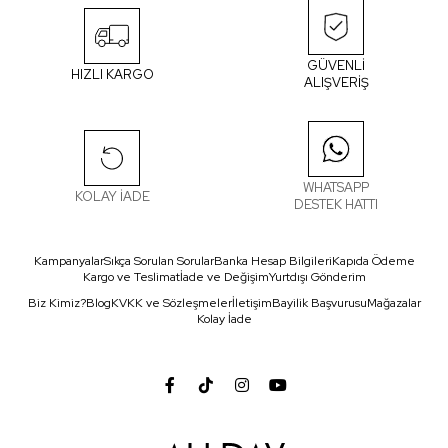
GÜVENLİ
HIZLI KARGO
ALIŞVERİŞ
WHATSAPP
KOLAY İADE
DESTEK HATTI
Kampanyalar
Sıkça Sorulan Sorular
Banka Hesap Bilgileri
Kapıda Ödeme
Kargo ve Teslimat
İade ve Değişim
Yurtdışı Gönderim
Biz Kimiz?
Blog
KVKK ve Sözleşmeler
İletişim
Bayilik Başvurusu
Mağazalar
Kolay İade