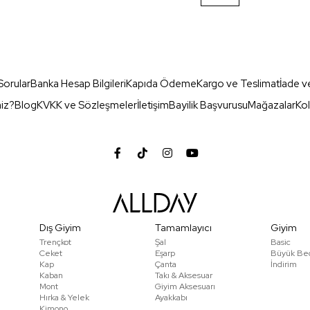
Sorular
Banka Hesap Bilgileri
Kapıda Ödeme
Kargo ve Teslimat
İade v
miz?
Blog
KVKK ve Sözleşmeler
İletişim
Bayilik Başvurusu
Mağazalar
Kol
Dış Giyim
Tamamlayıcı
Giyim
Trençkot
Şal
Basic
Ceket
Eşarp
Büyük Be
Kap
Çanta
İndirim
Kaban
Takı & Aksesuar
Mont
Giyim Aksesuarı
Hırka & Yelek
Ayakkabı
Kimono