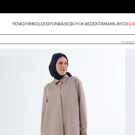
YENİ
GİYİM
KOLEKSİYON
BASIC
BÜYÜK BEDEN
TAMAMLAYICI
İNDİ
Anasay