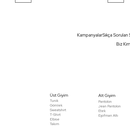
Kampanyalar
Sıkça Sorulan 
Biz Ki
Üst Giyim
Alt Giyim
Tunik
Pantolon
Gömlek
Jean Pantolon
Sweatshirt
Etek
T-Shirt
Eşofman Altı
Elbise
Takım