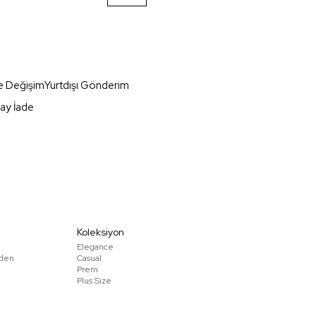
e Değişim
Yurtdışı Gönderim
ay İade
Koleksiyon
Elegance
den
Casual
Prem
Plus Size