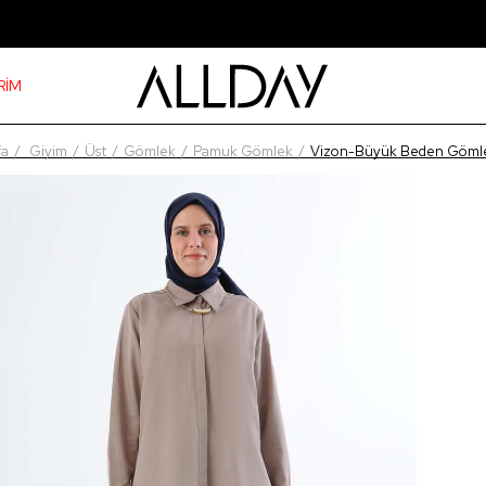
RİM
fa
Giyim
Üst
Gömlek
Pamuk Gömlek
Vizon-Büyük Beden Gömle