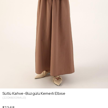
Sütlü Kahve-Büzgülü Kemerli Elbise
(22DX60039AL0)
$23.68