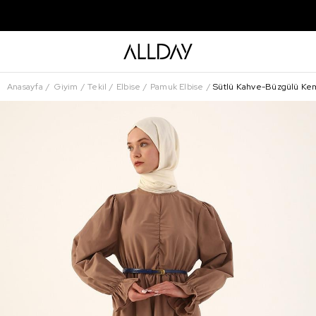
Anasayfa
Giyim
Tekil
Elbise
Pamuk Elbise
Sütlü Kahve-Büzgülü Kem