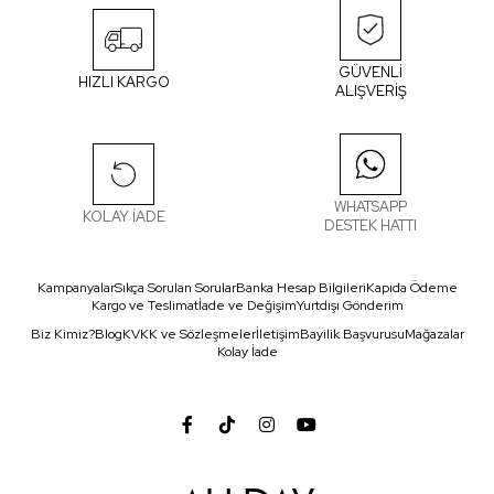
GÜVENLİ
HIZLI KARGO
ALIŞVERİŞ
WHATSAPP
KOLAY İADE
DESTEK HATTI
Kampanyalar
Sıkça Sorulan Sorular
Banka Hesap Bilgileri
Kapıda Ödeme
Kargo ve Teslimat
İade ve Değişim
Yurtdışı Gönderim
Biz Kimiz?
Blog
KVKK ve Sözleşmeler
İletişim
Bayilik Başvurusu
Mağazalar
Kolay İade