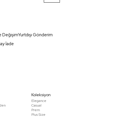
e Değişim
Yurtdışı Gönderim
ay İade
Koleksiyon
Elegance
den
Casual
Prem
Plus Size