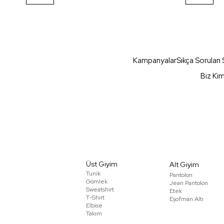
Kampanyalar
Sıkça Sorulan 
Biz Ki
Üst Giyim
Alt Giyim
Tunik
Pantolon
Gömlek
Jean Pantolon
Sweatshirt
Etek
T-Shirt
Eşofman Altı
Elbise
Takım