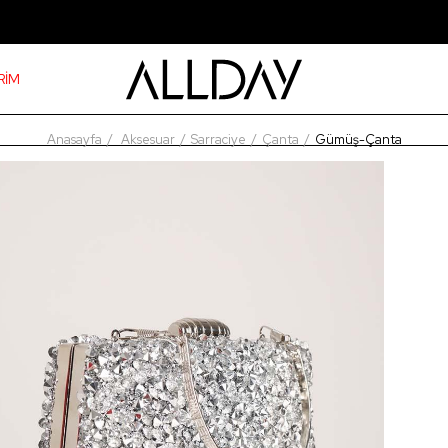
RİM
Anasayfa
Aksesuar
Sarraciye
Çanta
Gümüş-Çanta