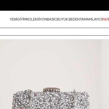
YENİ
GİYİM
KOLEKSİYON
BASIC
BÜYÜK BEDEN
TAMAMLAYICI
İNDİ