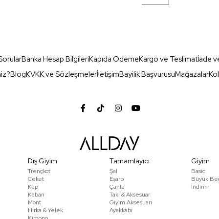
Sorular
Banka Hesap Bilgileri
Kapıda Ödeme
Kargo ve Teslimat
İade v
miz?
Blog
KVKK ve Sözleşmeler
İletişim
Bayilik Başvurusu
Mağazalar
Kol
Dış Giyim
Tamamlayıcı
Giyim
Trençkot
Şal
Basic
Ceket
Eşarp
Büyük Be
Kap
Çanta
İndirim
Kaban
Takı & Aksesuar
Mont
Giyim Aksesuarı
Hırka & Yelek
Ayakkabı
Kimono