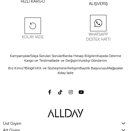
HIZLI KARGO
ALIŞVERİŞ
WHATSAPP
KOLAY İADE
DESTEK HATTI
Kampanyalar
Sıkça Sorulan Sorular
Banka Hesap Bilgileri
Kapıda Ödeme
Kargo ve Teslimat
İade ve Değişim
Yurtdışı Gönderim
Biz Kimiz?
Blog
KVKK ve Sözleşmeler
İletişim
Bayilik Başvurusu
Mağazalar
Kolay İade
Üst Giyim
Alt Giyim