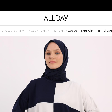
Anasayfa
Giyim
Üst
Tunik
Triko Tunik
Lacivert-Ekru-ÇİFT RENKLİ D